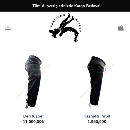
İçeriğe
Tüm Alışverişlerinizde Kargo Bedava!
atla
Deri Kıspet
Kasnaklı Pırpıt
11.000,00
₺
1.950,00
₺