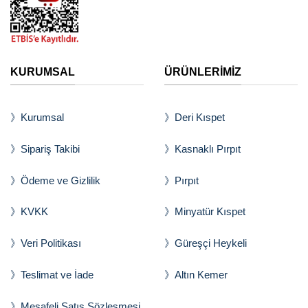
KURUMSAL
ÜRÜNLERİMİZ
》Kurumsal
》Deri Kıspet
》Sipariş Takibi
》Kasnaklı Pırpıt
》Ödeme ve Gizlilik
》Pırpıt
》KVKK
》Minyatür Kıspet
》Veri Politikası
》Güreşçi Heykeli
》Teslimat ve İade
》Altın Kemer
》Mesafeli Satış Sözleşmesi