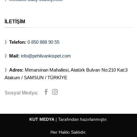
İLETİŞİM
》
Telefon:
0 850 888 90 55
》
Mail:
info@pehlivankispet.com
》
Adres:
Mimarsinan Mahallesi, Atatürk Bulvarı No:210 Kat:3
Atakum / SAMSUN / TÜRKİYE
Sosyal Medya:
KUT MEDYA
| Tarafından hazırlanmıştır.
Her Hakkı Saklıdır.