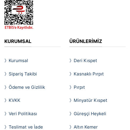
KURUMSAL
ÜRÜNLERİMİZ
》Kurumsal
》Deri Kıspet
》Sipariş Takibi
》Kasnaklı Pırpıt
》Ödeme ve Gizlilik
》Pırpıt
》KVKK
》Minyatür Kıspet
》Veri Politikası
》Güreşçi Heykeli
》Teslimat ve İade
》Altın Kemer