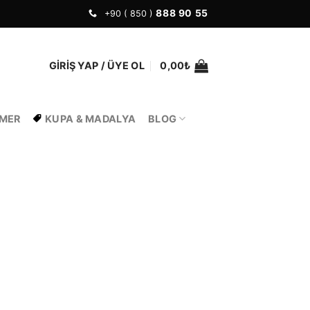
888 90 55
+90 ( 850 )
GIRIŞ YAP / ÜYE OL
0,00
₺
EMER
KUPA & MADALYA
BLOG