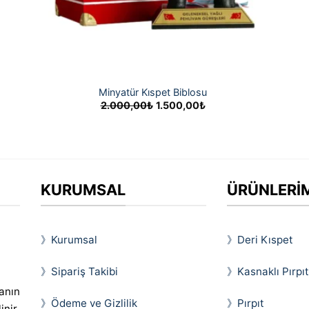
Minyatür Kıspet Biblosu
Orijinal
Şu
2.000,00
₺
1.500,00
₺
fiyat:
andaki
2.000,00₺.
fiyat:
1.500,00₺.
KURUMSAL
ÜRÜNLERİ
》Kurumsal
》Deri Kıspet
》Sipariş Takibi
》Kasnaklı Pırpıt
vanın
》Ödeme ve Gizlilik
》Pırpıt
inir.