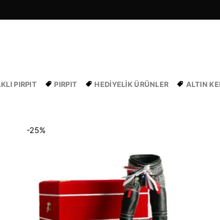
LI PIRPIT
PIRPIT
HEDIYELIK ÜRÜNLER
ALTIN K
-25%