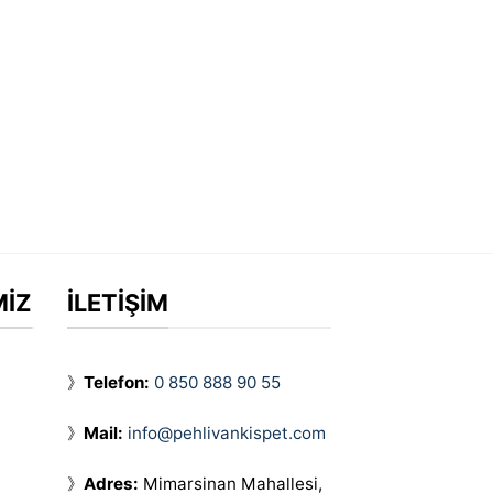
MİZ
İLETİŞİM
》
Telefon:
0 850 888 90 55
》
Mail:
info@pehlivankispet.com
》
Adres:
Mimarsinan Mahallesi,