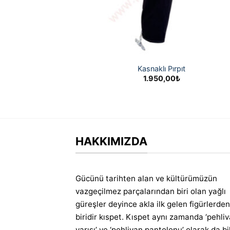
Kasnaklı Pırpıt
1.950,00
₺
HAKKIMIZDA
Gücünü tarihten alan ve kültürümüzün
vazgeçilmez parçalarından biri olan yağlı
güreşler deyince akla ilk gelen figürlerden
biridir kıspet. Kıspet aynı zamanda ‘pehli
yarısı’ ve ‘pehlivan pantolonu’ olarak da bil